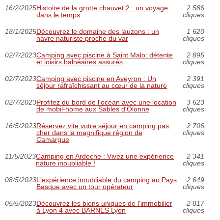
16/2/2025
Histoire de la grotte chauvet 2 : un voyage
2 586
dans le temps
cliques
18/1/2025
Découvrez le domaine des lauzons : un
1 620
havre naturiste proche du var
cliques
02/7/2023
Camping avec piscine à Saint Malo: détente
2 895
et loisirs balnéaires assurés
cliques
02/7/2023
Camping avec piscine en Aveyron : Un
2 391
séjour rafraîchissant au cœur de la nature
cliques
02/7/2023
Profitez du bord de l'océan avec une location
3 623
de mobil-home aux Sables d'Olonne
cliques
16/5/2023
Réservez vite votre séjour en camping pas
2 706
cher dans la magnifique région de
cliques
Camargue
11/5/2023
Camping en Ardeche : Vivez une expérience
2 341
nature inoubliable !
cliques
08/5/2023
L'expérience inoubliable du camping au Pays
2 649
Basque avec un tour opérateur
cliques
05/5/2023
Découvrez les biens uniques de l'immobilier
2 817
à Lyon 4 avec BARNES Lyon
cliques