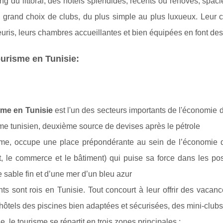
ong du littoral, des hôtels splendides, récents ou rénovés, spaci
 grand choix de clubs, du plus simple au plus luxueux. Leur c
leuris, leurs chambres accueillantes et bien équipées en font de
urisme en Tunisie:
sme en Tunisie
est l'un des secteurs importants de l'économie d
me tunisien, deuxième source de devises après le pétrole
sme, occupe une place prépondérante au sein de l’économie du
at, le commerce et le bâtiment) qui puise sa force dans les possi
 sable fin et d’une mer d’un bleu azur
ts sont rois en Tunisie. Tout concourt à leur offrir des vacance
hôtels des piscines bien adaptées et sécurisées, des mini-clubs
e, le tourisme se répartit en trois zones principales :