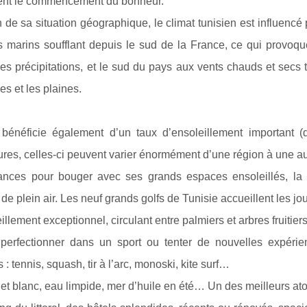
nt le commencement du bonheur.
 de sa situation géographique, le climat tunisien est influencé 
s marins soufflant depuis le sud de la France, ce qui provoqu
s précipitations, et le sud du pays aux vents chauds et secs t
es et les plaines.
bénéficie également d’un taux d’ensoleillement important 
res, celles-ci peuvent varier énormément d’une région à une aut
nces pour bouger avec ses grands espaces ensoleillés, la Tu
 de plein air. Les neuf grands golfs de Tunisie accueillent les j
eillement exceptionnel, circulant entre palmiers et arbres fruitier
perfectionner dans un sport ou tenter de nouvelles expérien
s : tennis, squash, tir à l’arc, monoski, kite surf…
 et blanc, eau limpide, mer d’huile en été… Un des meilleurs ato