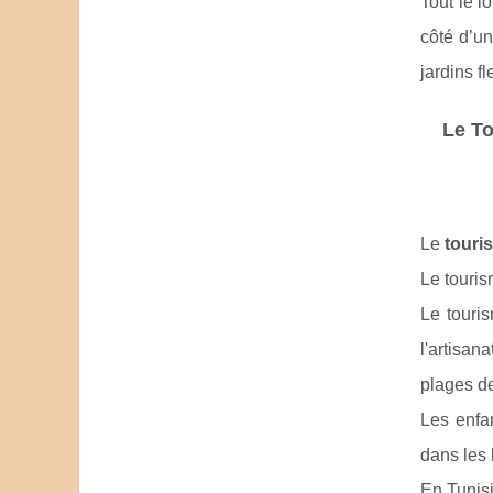
Tout le l
côté d’un
jardins f
Le To
Le
touri
Le touris
Le touri
l'artisan
plages de
Les enfan
dans les 
En Tunisi