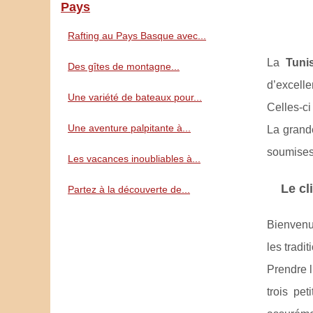
Pays
Rafting au Pays Basque avec...
La
Tunis
Des gîtes de montagne...
d’excelle
Une variété de bateaux pour...
Celles-ci
Une aventure palpitante à...
La grande
soumises
Les vacances inoubliables à...
Le cl
Partez à la découverte de...
Bienvenue
les tradi
Prendre l
trois pet