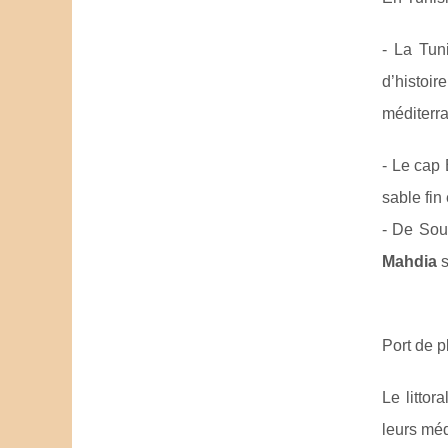
- La Tun
d’histoi
méditerr
- Le cap 
sable fin
- De Sou
Mahdia
s
Port de p
Le littor
leurs méd