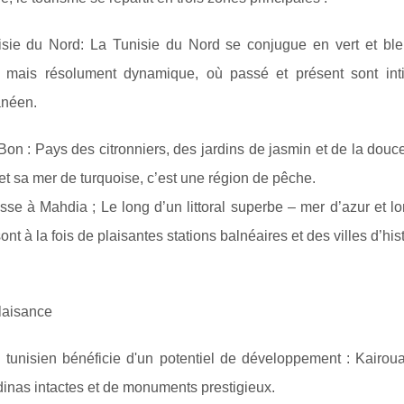
isie du Nord: La Tunisie du Nord se conjugue en vert et ble
re mais résolument dynamique, où passé et présent sont in
anéen.
Bon : Pays des citronniers, des jardins de jasmin et de la douc
 et sa mer de turquoise, c’est une région de pêche.
sse à Mahdia ; Le long d’un littoral superbe – mer d’azur et 
ont à la fois de plaisantes stations balnéaires et des villes d’hist
laisance
al tunisien bénéficie d'un potentiel de développement : Kairouan
inas intactes et de monuments prestigieux.