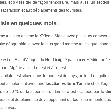
uels, et d'y résider de façon temporaire, mais aussi un secte
a satisfaction et aux déplacements des touristes.
isie en quelques mots:
me tunisien entame le XXIème Siècle avec plusieurs caractérist
mité géographique avec le plus grand marché touristique mondi
e est un Etat d’Afrique du Nord baigné par la mer Méditerranée au
 par l’Algérie au sud-ouest et à l’ouest.
capitale, est située dans le nord-est du pays, au fond du golfe 
 tout simplement avec une
location voiture Tunisie
chez l’agen
us de 30 % de la superficie du territoire est occupée par le
dé
uses et de plaine. Le développement du tourisme remonte aux a
s privés.