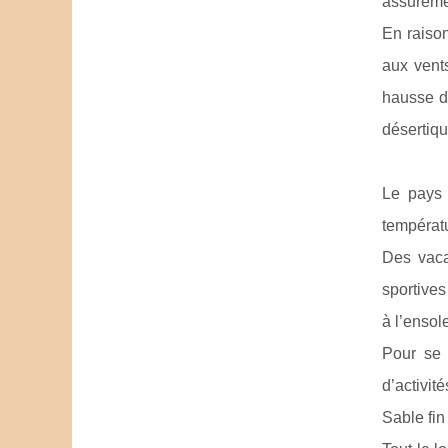
assuréme
En raison
aux vent
hausse de
désertiqu
Le pays 
températu
Des vaca
sportives
à l’ensol
Pour se 
d’activité
Sable fin