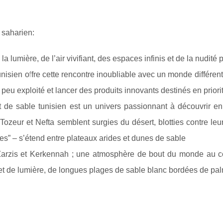
 saharien:
la lumière, de l’air vivifiant, des espaces infinis et de la nudit
nisien offre cette rencontre inoubliable avec un monde différent d
peu exploité et lancer des produits innovants destinés en prio
t de sable tunisien est un univers passionnant à découvrir e
Tozeur et Nefta semblent surgies du désert, blotties contre l
s” – s’étend entre plateaux arides et dunes de sable
Zarzis et Kerkennah ; une atmosphère de bout du monde au c
t de lumière, de longues plages de sable blanc bordées de pal