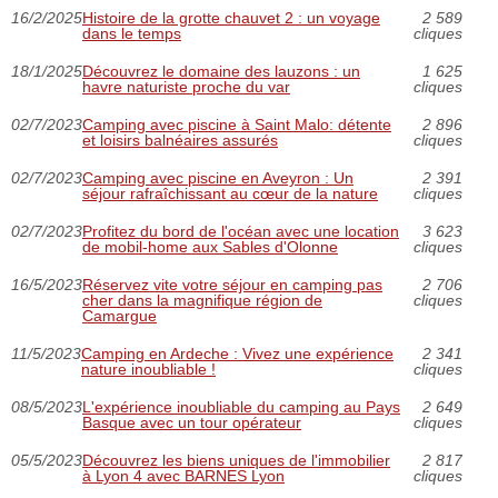
16/2/2025
Histoire de la grotte chauvet 2 : un voyage
2 589
dans le temps
cliques
18/1/2025
Découvrez le domaine des lauzons : un
1 625
havre naturiste proche du var
cliques
02/7/2023
Camping avec piscine à Saint Malo: détente
2 896
et loisirs balnéaires assurés
cliques
02/7/2023
Camping avec piscine en Aveyron : Un
2 391
séjour rafraîchissant au cœur de la nature
cliques
02/7/2023
Profitez du bord de l'océan avec une location
3 623
de mobil-home aux Sables d'Olonne
cliques
16/5/2023
Réservez vite votre séjour en camping pas
2 706
cher dans la magnifique région de
cliques
Camargue
11/5/2023
Camping en Ardeche : Vivez une expérience
2 341
nature inoubliable !
cliques
08/5/2023
L'expérience inoubliable du camping au Pays
2 649
Basque avec un tour opérateur
cliques
05/5/2023
Découvrez les biens uniques de l'immobilier
2 817
à Lyon 4 avec BARNES Lyon
cliques