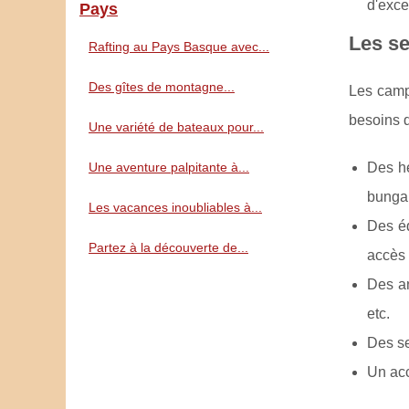
d'exce
Pays
Les se
Rafting au Pays Basque avec...
Des gîtes de montagne...
Les campi
besoins d
Une variété de bateaux pour...
Une aventure palpitante à...
Des hé
bungal
Les vacances inoubliables à...
Des éq
Partez à la découverte de...
accès 
Des an
etc.
Des se
Un acc