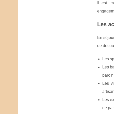
Il est i
engageme
Les ac
En séjour
de découv
Les sp
Les ba
parc n
Les vi
artisan
Les ex
de par