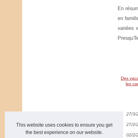
En résum
en famill
variées 
Presqu'îl
Des vaca
les c
27/3/
27/2/
This website uses cookies to ensure you get
the best experience on our website.
02/2/