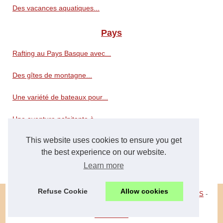
Des vacances aquatiques...
Pays
Rafting au Pays Basque avec...
Des gîtes de montagne...
Une variété de bateaux pour...
Une aventure palpitante à...
This website uses cookies to ensure you get
Les vacances inoubliables à...
the best experience on our website.
Partez à la découverte de...
Learn more
Refuse Cookie
Allow cookies
© 2026
Tourisme34.com
-
Liste votre site
-
Cookies Policy
-
RSS
-
Dotclear © 2003-2026
southfrance