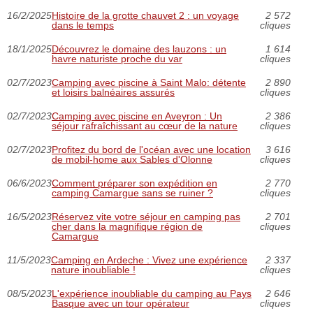
16/2/2025
Histoire de la grotte chauvet 2 : un voyage
2 572
dans le temps
cliques
18/1/2025
Découvrez le domaine des lauzons : un
1 614
havre naturiste proche du var
cliques
02/7/2023
Camping avec piscine à Saint Malo: détente
2 890
et loisirs balnéaires assurés
cliques
02/7/2023
Camping avec piscine en Aveyron : Un
2 386
séjour rafraîchissant au cœur de la nature
cliques
02/7/2023
Profitez du bord de l'océan avec une location
3 616
de mobil-home aux Sables d'Olonne
cliques
06/6/2023
Comment préparer son expédition en
2 770
camping Camargue sans se ruiner ?
cliques
16/5/2023
Réservez vite votre séjour en camping pas
2 701
cher dans la magnifique région de
cliques
Camargue
11/5/2023
Camping en Ardeche : Vivez une expérience
2 337
nature inoubliable !
cliques
08/5/2023
L'expérience inoubliable du camping au Pays
2 646
Basque avec un tour opérateur
cliques