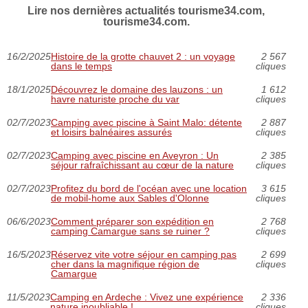
Lire nos dernières actualités tourisme34.com,
tourisme34.com.
16/2/2025
Histoire de la grotte chauvet 2 : un voyage
2 567
dans le temps
cliques
18/1/2025
Découvrez le domaine des lauzons : un
1 612
havre naturiste proche du var
cliques
02/7/2023
Camping avec piscine à Saint Malo: détente
2 887
et loisirs balnéaires assurés
cliques
02/7/2023
Camping avec piscine en Aveyron : Un
2 385
séjour rafraîchissant au cœur de la nature
cliques
02/7/2023
Profitez du bord de l'océan avec une location
3 615
de mobil-home aux Sables d'Olonne
cliques
06/6/2023
Comment préparer son expédition en
2 768
camping Camargue sans se ruiner ?
cliques
16/5/2023
Réservez vite votre séjour en camping pas
2 699
cher dans la magnifique région de
cliques
Camargue
11/5/2023
Camping en Ardeche : Vivez une expérience
2 336
nature inoubliable !
cliques